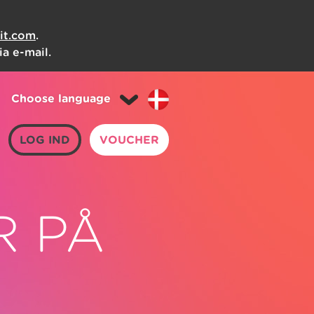
it.com
.
a e-mail.
Choose language
LOG IND
VOUCHER
R PÅ