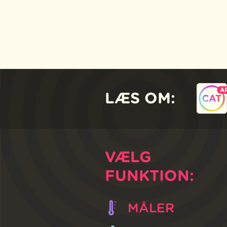
LÆS OM:
VÆLG
FUNKTION:
MÅLER