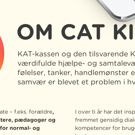
OM CAT K
KAT-kassen og den tilsvarende 
værdifulde hjælpe- og samtalevæ
følelser, tanker, handlemønster el
samvær er blevet et problem i 
te – f.eks. forældre
,
I over ti år har det in
iatere, pædagoger og
fremmet gensidig dial
for normal- og
kompetencer for bruge