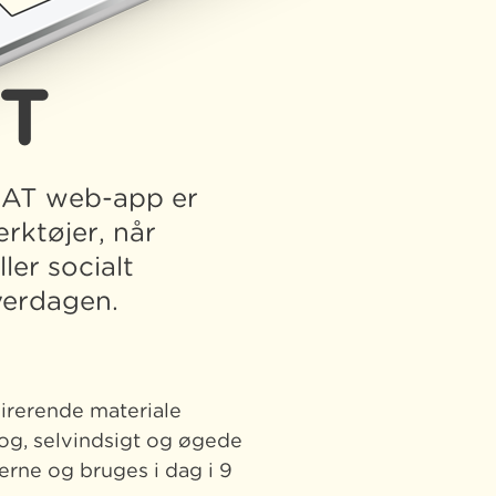
IT
KAT web-app er
rktøjer, når
ler socialt
hverdagen.
spirerende materiale
og, selvindsigt og øgede
rne og bruges i dag i 9