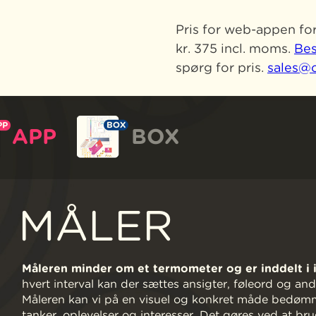
Pris for web-appen for
kr. 375 incl. moms.
Bes
spørg for pris.
sales@c
APP
BOX
MÅLER
Måleren minder om et termometer og er inddelt i inte
hvert interval kan der sættes ansigter, føleord og an
Måleren kan vi på en visuel og konkret måde bedømme 
tanker, oplevelser og interesser. Det gøres ved at br