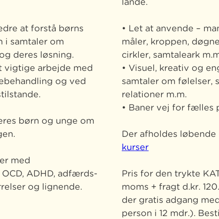
lande.
dre at forstå børns
• Let at anvende – ma
 i samtaler om
måler, kroppen, døgnet
og deres løsning.
cirkler, samtaleark m.m
t vigtige arbejde med
• Visuel, kreativ og en
iliebehandling og ved
samtaler om følelser, 
tilstande.
relationer m.m.
• Baner vej for fælles
deres børn og unge om
gen.
Der afholdes løbende k
kurser
ner med
, OCD, ADHD, adfærds-
Pris for den trykte KAT
relser og lignende.
moms + fragt d.kr. 12
der gratis adgang med
person i 12 mdr.). Best