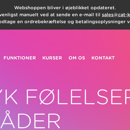
Webshoppen bliver i øjeblikket opdateret.
 venligst manuelt ved at sende en e-mail til
sales@cat-k
odtage en ordrebekræftelse og betalingsoplysninger vi
FUNKTIONER
KURSER
OM OS
KONTAKT
K FØLELSE
MÅDER