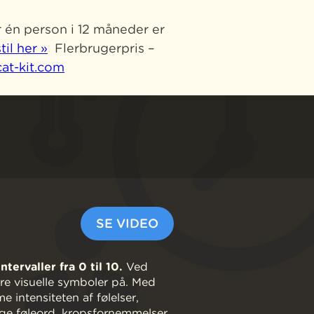
 én person i 12 måneder er
til her »
Flerbrugerpris –
at-kit.com
SE VIDEO
rvaller fra 0 til 10​.
Ved
dre visuelle symboler på. Med
intensiteten af følelser,
uge føleord, kropsfornemmelser,