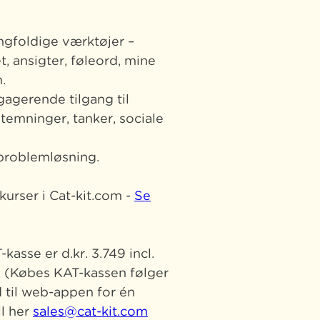
ngfoldige værktøjer –
, ansigter, føleord, mine
.
gagerende tilgang til
stemninger, tanker, sociale
 problemløsning.
urser i Cat-kit.com -
Se
-kasse er d.kr. 3.749 incl.
0. (Købes KAT-kassen følger
 til web-appen for én
il her
sales@cat-kit.com