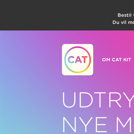
Bestil
Du vil m
OM CAT KIT
UDTRY
NYE 