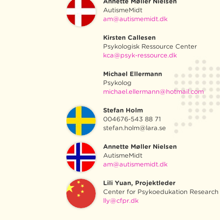
Annette Møller Nielsen
AutismeMidt
am@autismemidt.dk
Kirsten Callesen
Psykologisk Ressource Center
kca@psyk-ressource.dk
Michael Ellermann
Psykolog
michael.ellermann@hotmail.com
Stefan Holm
004676-543 88 71
stefan.holm@lara.se
Annette Møller Nielsen
AutismeMidt
am@autismemidt.dk
Lili Yuan, Projektleder
Center for Psykoedukation Researc
lly@cfpr.dk