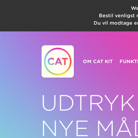
We
Bestil venligst
Du vil modtage en
OM CAT KIT
FUNKT
UDTRYK
NYE MÅ