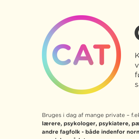
K
v
f
s
Bruges i dag af mange private – f.e
lærere, psykologer, psykiatere, 
andre fagfolk -
både indenfor nor