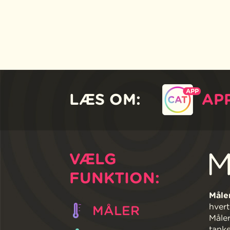
LÆS OM:
AP
M
VÆLG
FUNKTION:
Måler
hvert
MÅLER
Måler
tanke