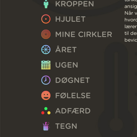
KROPPEN
ansig
Når v
HJULET
hvord
lærer
MINE CIRKLER
til d
bevid
ÅRET
UGEN
DØGNET
FØLELSE
ADFÆRD
TEGN