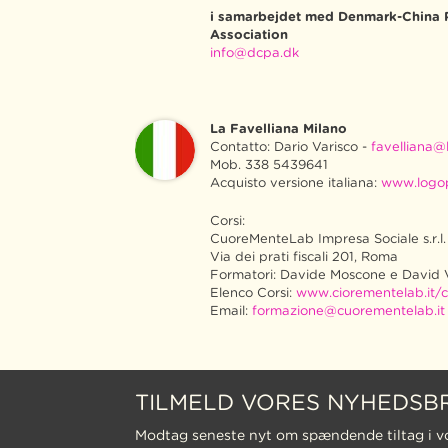
i samarbejdet med Denmark-China 
Association
info@dcpa.dk
La Favelliana Milano
Contatto: Dario Varisco -
favelliana@l
Mob. 338 5439641
Acquisto versione italiana:
www.logo
Corsi:
CuoreMenteLab Impresa Sociale s.r.l.
Via dei prati fiscali 201, Roma
Formatori: Davide Moscone e David 
Elenco Corsi:
www.ciorementelab.it/c
Email:
formazione@cuorementelab.it
TILMELD VORES NYHEDSB
Modtag seneste nyt om spændende tiltag i v