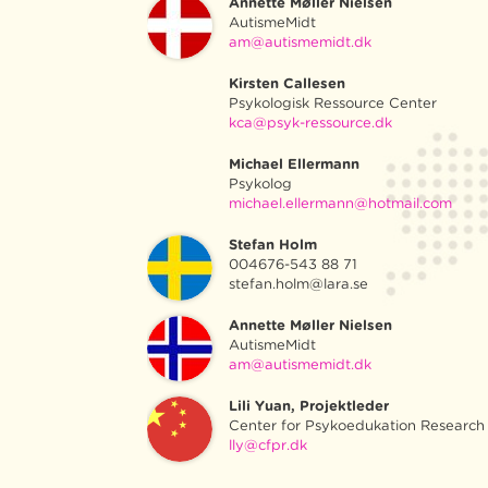
Annette Møller Nielsen
AutismeMidt
am@autismemidt.dk
Kirsten Callesen
Psykologisk Ressource Center
kca@psyk-ressource.dk
Michael Ellermann
Psykolog
michael.ellermann@hotmail.com
Stefan Holm
004676-543 88 71
stefan.holm@lara.se
Annette Møller Nielsen
AutismeMidt
am@autismemidt.dk
Lili Yuan, Projektleder
Center for Psykoedukation Researc
lly@cfpr.dk