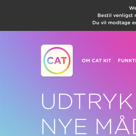
We
Bestil venligst
Du vil modtage en
OM CAT KIT
FUNKT
UDTRYK
NYE MÅ