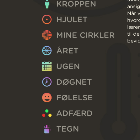
KROPPEN
ansig
Når v
HJULET
hvord
lærer
MINE CIRKLER
til d
bevid
ÅRET
UGEN
DØGNET
FØLELSE
ADFÆRD
TEGN