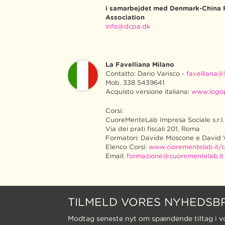
i samarbejdet med Denmark-China 
Association
info@dcpa.dk
La Favelliana Milano
Contatto: Dario Varisco -
favelliana@l
Mob. 338 5439641
Acquisto versione italiana:
www.logo
Corsi:
CuoreMenteLab Impresa Sociale s.r.l.
Via dei prati fiscali 201, Roma
Formatori: Davide Moscone e David 
Elenco Corsi:
www.ciorementelab.it/c
Email:
formazione@cuorementelab.it
TILMELD VORES NYHEDSB
Modtag seneste nyt om spændende tiltag i v