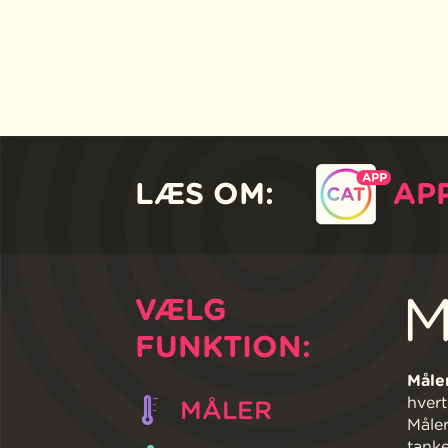
LÆS OM:
AP
M
VÆLG
FUNKTION:
Måler
hvert
MÅLER
Måler
tanke