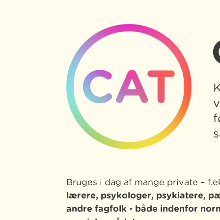
K
v
f
s
Bruges i dag af mange private – f.e
lærere, psykologer, psykiatere, 
andre fagfolk -
både indenfor nor