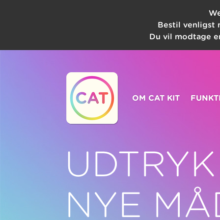
We
Bestil venligst
Du vil modtage en
OM CAT KIT
FUNKT
UDTRYK
NYE MÅ