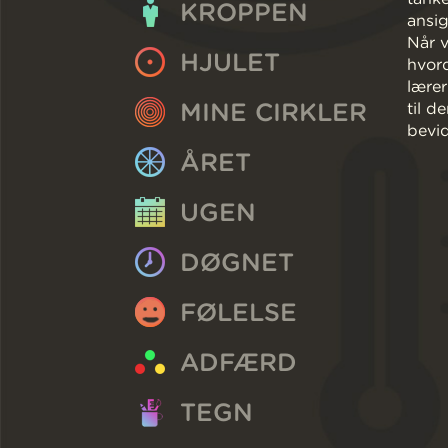
KROPPEN
ansig
Når v
HJULET
hvord
lærer
MINE CIRKLER
til d
bevid
ÅRET
UGEN
DØGNET
FØLELSE
ADFÆRD
TEGN