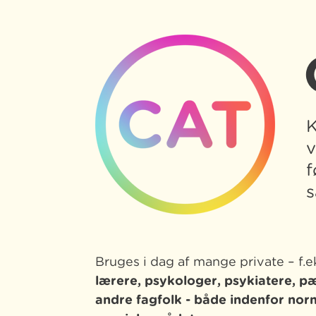
K
v
f
s
Bruges i dag af mange private – f.e
lærere, psykologer, psykiatere, 
andre fagfolk -
både indenfor nor