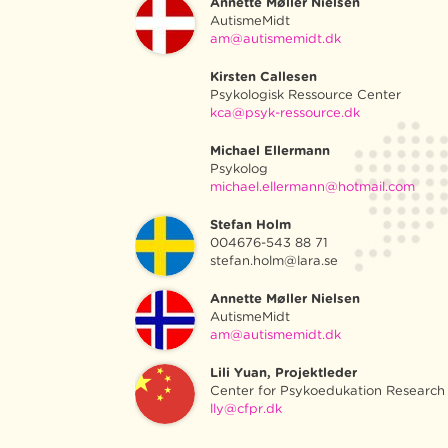
Annette Møller Nielsen
AutismeMidt
am@autismemidt.dk
Kirsten Callesen
Psykologisk Ressource Center
kca@psyk-ressource.dk
Michael Ellermann
Psykolog
michael.ellermann@hotmail.com
Stefan Holm
004676-543 88 71
stefan.holm@lara.se
Annette Møller Nielsen
AutismeMidt
am@autismemidt.dk
Lili Yuan, Projektleder
Center for Psykoedukation Researc
lly@cfpr.dk