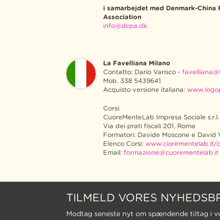
i samarbejdet med Denmark-China 
Association
info@dcpa.dk
La Favelliana Milano
Contatto: Dario Varisco -
favelliana@l
Mob. 338 5439641
Acquisto versione italiana:
www.logo
Corsi:
CuoreMenteLab Impresa Sociale s.r.l.
Via dei prati fiscali 201, Roma
Formatori: Davide Moscone e David 
Elenco Corsi:
www.ciorementelab.it/c
Email:
formazione@cuorementelab.it
TILMELD VORES NYHEDSB
Modtag seneste nyt om spændende tiltag i v