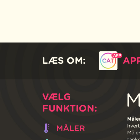
LÆS OM:
AP
M
VÆLG
FUNKTION:
Måler
hvert
MÅLER
Måler
tanke