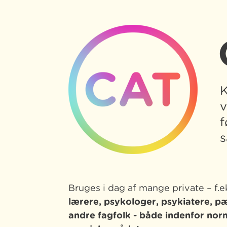
K
v
f
s
Bruges i dag af mange private – f.e
lærere, psykologer, psykiatere, 
andre fagfolk -
både indenfor nor