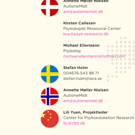
Annette Møller Nielsen
AutismeMidt
am@autismemidt.dk
Kirsten Callesen
Psykologisk Ressource Center
kca@psyk-ressource.dk
Michael Ellermann
Psykolog
michael.ellermann@hotmail.com
Stefan Holm
004676-543 88 71
stefan.holm@lara.se
Annette Møller Nielsen
AutismeMidt
am@autismemidt.dk
Lili Yuan, Projektleder
Center for Psykoedukation Researc
lly@cfpr.dk