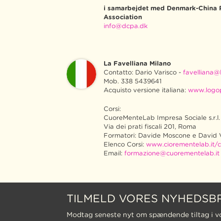
i samarbejdet med Denmark-China 
Association
info@dcpa.dk
La Favelliana Milano
Contatto: Dario Varisco -
favelliana@l
Mob. 338 5439641
Acquisto versione italiana:
www.logo
Corsi:
CuoreMenteLab Impresa Sociale s.r.l.
Via dei prati fiscali 201, Roma
Formatori: Davide Moscone e David 
Elenco Corsi:
www.ciorementelab.it/c
Email:
formazione@cuorementelab.it
TILMELD VORES NYHEDSB
Modtag seneste nyt om spændende tiltag i v