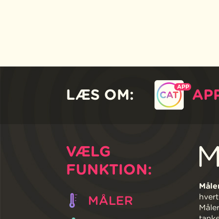
LÆS OM:
AP
M
VÆLG
FUNKTION:
Måler
hvert
MÅLER
Måler
tanke