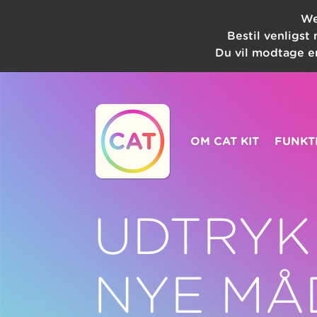
We
Bestil venligst
Du vil modtage en
OM CAT KIT
FUNKT
UDTRYK
NYE MÅ