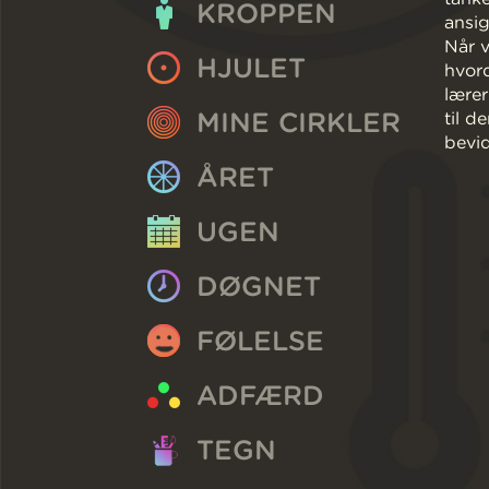
KROPPEN
ansig
Når v
HJULET
hvord
lærer
MINE CIRKLER
til d
bevid
ÅRET
UGEN
DØGNET
FØLELSE
ADFÆRD
TEGN