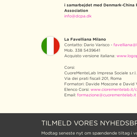
i samarbejdet med Denmark-China 
Association
info@dcpa.dk
La Favelliana Milano
Contatto: Dario Varisco -
favelliana@l
Mob. 338 5439641
Acquisto versione italiana:
www.logo
Corsi:
CuoreMenteLab Impresa Sociale s.r.l.
Via dei prati fiscali 201, Roma
Formatori: Davide Moscone e David 
Elenco Corsi:
www.ciorementelab.it/c
Email:
formazione@cuorementelab.it
TILMELD VORES NYHEDSB
Modtag seneste nyt om spændende tiltag i v