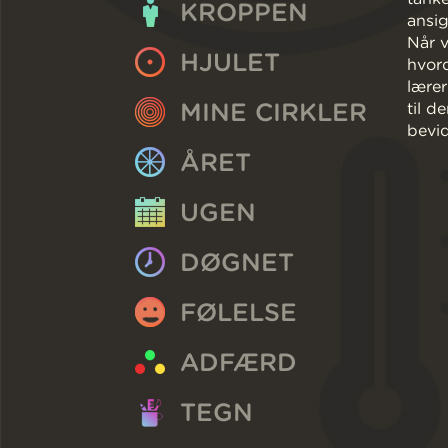
KROPPEN
ansig
Når v
HJULET
hvord
lærer
MINE CIRKLER
til d
bevid
ÅRET
UGEN
DØGNET
FØLELSE
ADFÆRD
TEGN