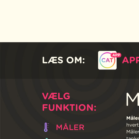
LÆS OM:
AP
M
VÆLG
FUNKTION:
Måler
hvert
MÅLER
Måler
tanke