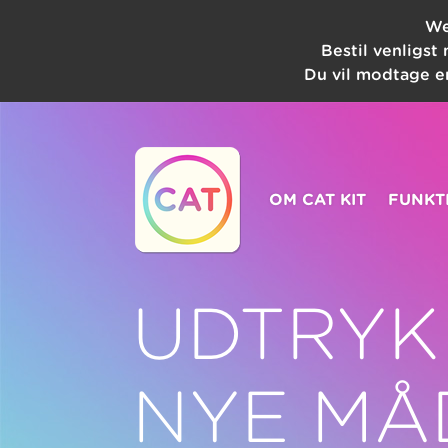
We
Bestil venligst
Du vil modtage en
OM CAT KIT
FUNKT
UDTRYK
NYE MÅ