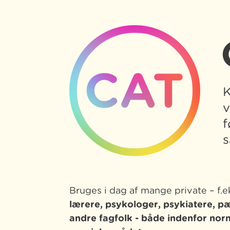
K
v
f
s
Bruges i dag af mange private – f.e
lærere, psykologer, psykiatere, 
andre fagfolk -
både indenfor nor