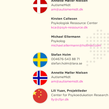
Annette Møller Nielsen
AutismeMidt
am@autismemidt.dk
Kirsten Callesen
Psykologisk Ressource Center
kca@psyk-ressource.dk
Michael Ellermann
Psykolog
michael.ellermann@hotmail.com
Stefan Holm
004676-543 88 71
stefan.holm@lara.se
Annette Møller Nielsen
AutismeMidt
am@autismemidt.dk
Lili Yuan, Projektleder
Center for Psykoedukation Researc
lly@cfpr.dk