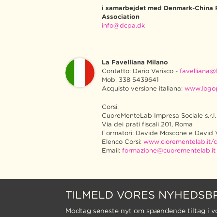
i samarbejdet med Denmark-China 
Association
info@dcpa.dk
La Favelliana Milano
Contatto: Dario Varisco -
favelliana@l
Mob. 338 5439641
Acquisto versione italiana:
www.logo
Corsi:
CuoreMenteLab Impresa Sociale s.r.l.
Via dei prati fiscali 201, Roma
Formatori: Davide Moscone e David 
Elenco Corsi:
www.ciorementelab.it/c
Email:
formazione@cuorementelab.it
TILMELD VORES NYHEDSB
Modtag seneste nyt om spændende tiltag i v