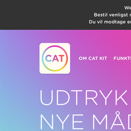
We
Bestil venligst
Du vil modtage en
OM CAT KIT
FUNKT
UDTRYK
NYE MÅ