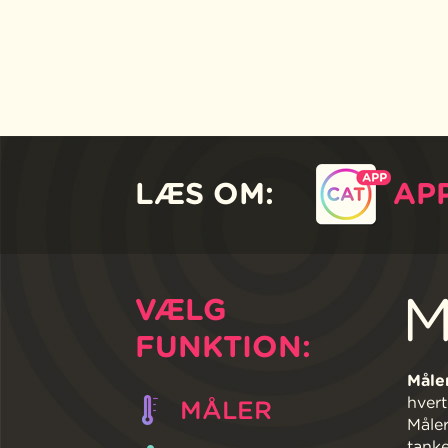
LÆS OM:
AP
M
VÆLG
FUNKTION:
Måler
hvert
MÅLER
Måler
tanke