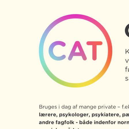
K
v
f
s
Bruges i dag af mange private – f.e
lærere, psykologer, psykiatere, 
andre fagfolk -
både indenfor nor