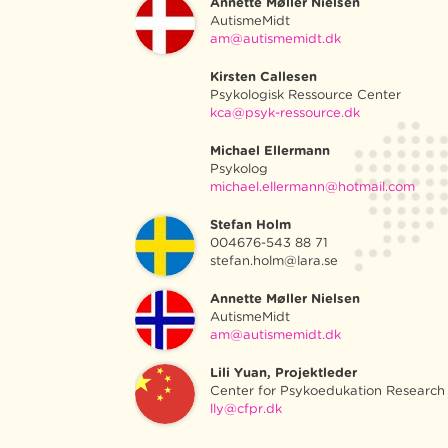
Annette Møller Nielsen
AutismeMidt
am@autismemidt.dk
Kirsten Callesen
Psykologisk Ressource Center
kca@psyk-ressource.dk
Michael Ellermann
Psykolog
michael.ellermann@hotmail.com
Stefan Holm
004676-543 88 71
stefan.holm@lara.se
Annette Møller Nielsen
AutismeMidt
am@autismemidt.dk
Lili Yuan, Projektleder
Center for Psykoedukation Researc
lly@cfpr.dk