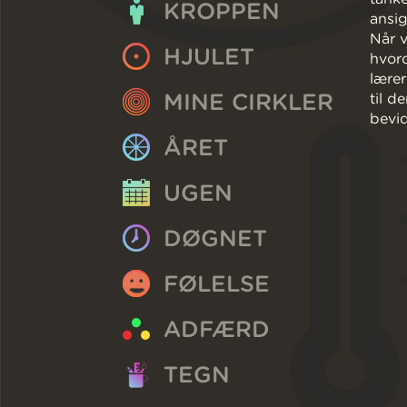
KROPPEN
ansig
Når v
HJULET
hvord
lærer
MINE CIRKLER
til d
bevid
ÅRET
UGEN
DØGNET
FØLELSE
ADFÆRD
TEGN