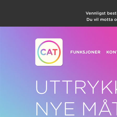
Vennligst best
Du vil motta 
FUNKSJONER
KON
UTTRYK
NYE MÅ