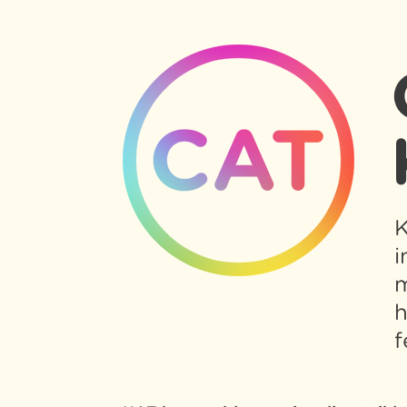
K
i
m
h
f