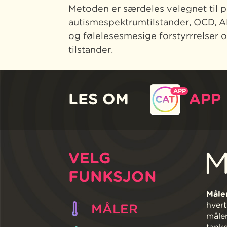
Metoden er særdeles velegnet til 
autismespektrumtilstander, OCD, A
og følelesesmesige forstyrrrelser 
tilstander.
LES OM
APP
M
VELG
FUNKSJON
Måler
hvert
MÅLER
måler