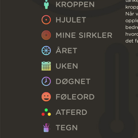
tanke
KROPPEN
krop
Når v
HJULET
opple
bedre
MINE SIRKLER
hvord
det f
ÅRET
UKEN
DØGNET
FØLEORD
ATFERD
TEGN