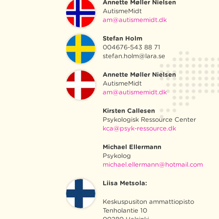
Annette Møller Nielsen
AutismeMidt
am@autismemidt.dk
Stefan Holm
004676-543 88 71
stefan.holm@lara.se
Annette Møller Nielsen
AutismeMidt
am@autismemidt.dk
Kirsten Callesen
Psykologisk Ressource Center
kca@psyk-ressource.dk
Michael Ellermann
Psykolog
michael.ellermann@hotmail.com
Liisa Metsola:
Keskuspusiton ammattiopisto
Tenholantie 10