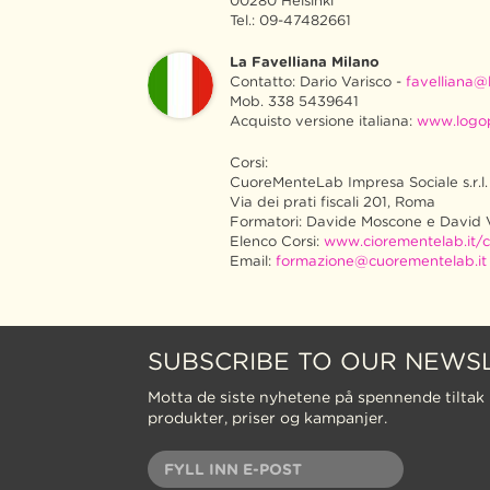
00280 Helsinki
Tel.: 09-47482661
La Favelliana Milano
Contatto: Dario Varisco -
favelliana@l
Mob. 338 5439641
Acquisto versione italiana:
www.logo
Corsi:
CuoreMenteLab Impresa Sociale s.r.l.
Via dei prati fiscali 201, Roma
Formatori: Davide Moscone e David 
Elenco Corsi:
www.ciorementelab.it/c
Email:
formazione@cuorementelab.it
SUBSCRIBE TO OUR NEWS
Motta de siste nyhetene på spennende tiltak 
produkter, priser og kampanjer.