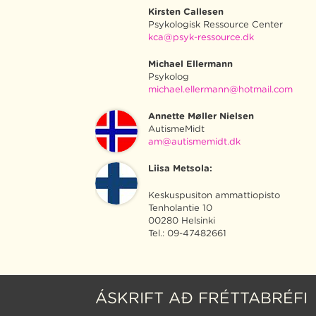
Kirsten Callesen
Psykologisk Ressource Center
kca@psyk-ressource.dk
Michael Ellermann
Psykolog
michael.ellermann@hotmail.com
Annette Møller Nielsen
AutismeMidt
am@autismemidt.dk
Liisa Metsola:
Keskuspusiton ammattiopisto
Tenholantie 10
00280 Helsinki
Tel.: 09-47482661
ÁSKRIFT AÐ FRÉTTABRÉFI