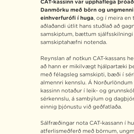
CAT-kassinn var upphaflega þróað
Danmörku með börn og ungmenni
einhverfurófi í huga
, og í meira en 
aðlaðandi útlit hans stuðlað að 
samskiptum, bættum sjálfsskilningi
samskiptahæfni notenda.
Reynslan af notkun CAT-kassans hefur
að hann er mikilvægt hjálpartæki þ
með félagsleg samskipti, bæði í sé
almennri kennslu. Á Norðurlöndum 
kassinn notaður í leik- og grunnskól
sérkennslu, á sambýlum og dagþjó
einnig þjónustu við geðfatlaða.
Sálfræðingar nota CAT-kassann í h
atferlismeðferð með börnum, un