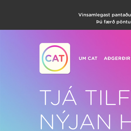
Vinsamlegast pantaðu
Þú færð pöntun
UM CAT
AÐGERÐIR
TJÁ TIL
NÝJAN 