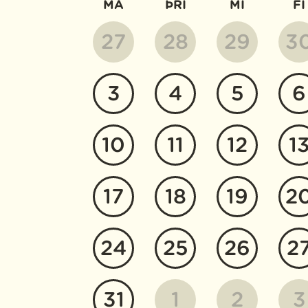
MÁ
ÞRI
MI
FI
27
28
29
3
3
4
5
6
10
11
12
1
17
18
19
2
24
25
26
2
31
1
2
3