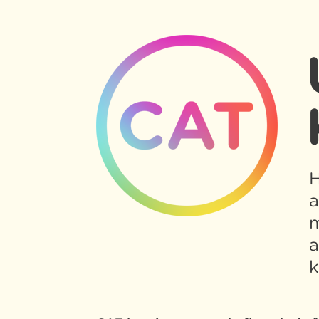
H
a
m
a
k