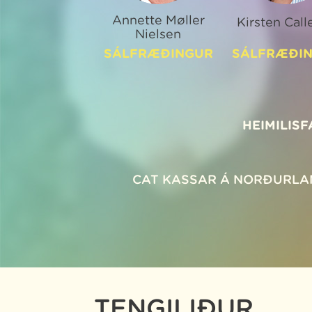
Annette Møller
Kirsten Call
Nielsen
SÁLFRÆÐINGUR
SÁLFRÆÐI
HEIMILIS
CAT KASSAR Á NORÐURL
TENGILIÐUR