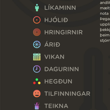
andli
LÍKAMINN
mælt 
nota 
HJÓLIÐ
Þegar
uppli
þekkj
HRINGIRNIR
þeim 
stjór
ÁRIÐ
VIKAN
DAGURINN
HEGÐUN
TILFINNINGAR
TEIKNA