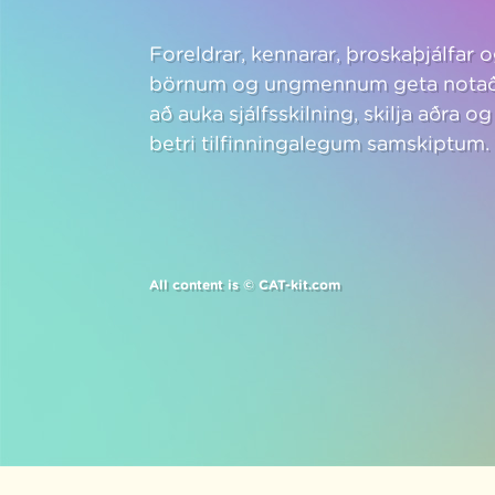
Foreldrar, kennarar, þroskaþjálfar
börnum og ungmennum geta notað 
að auka sjálfsskilning, skilja aðra 
betri tilfinningalegum samskiptum.
All content is © CAT-kit.com