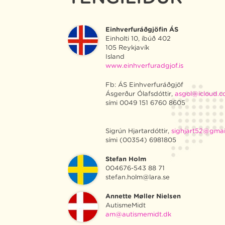
Einhverfuráðgjöfin ÁS
Einholti 10, íbúð 402
105 Reykjavík
Island
www.einhverfuradgjof.is
Fb: ÁS Einhverfuráðgjöf
Ásgerður Ólafsdóttir,
asgol@icloud.
sími 0049 151 6760 8605
Sigrún Hjartardóttir,
sighjart52@gmai
sími (00354) 6981805
Stefan Holm
004676-543 88 71
stefan.holm@lara.se
Annette Møller Nielsen
AutismeMidt
am@autismemidt.dk