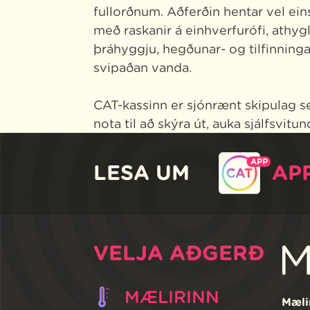
fullorðnum. Aðferðin hentar vel ei
með raskanir á einhverfurófi, athygl
þráhyggju, hegðunar- og tilfinnin
svipaðan vanda.
CAT-kassinn er sjónrænt skipulag 
nota til að skýra út, auka sjálfsvit
LESA UM
AP
M
VELJA AÐGERÐ
MÆLIRINN
Mæli