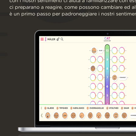
con i nostri sentimenti ci aiuta a familiarizzare con 
ci preparano a reagire, come possono cambiare ed al
è un primo passo per padroneggiare i nostri sentimen