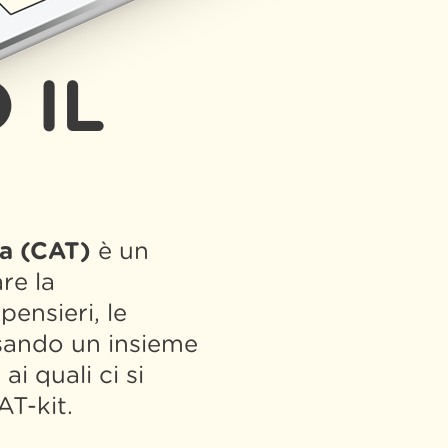
 IL
va (CAT)
è un
re la
pensieri, le
sando un insieme
i quali ci si
AT-kit.