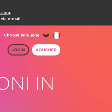
t.com
.
via e-mail.
Choose language
LOGIN
VOUCHER
ONI IN