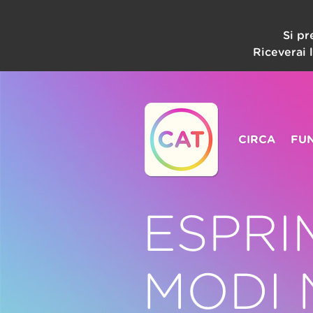
Si p
Riceverai 
CIRCA
FUN
ESPRI
MODI 