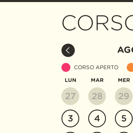
CORS
AG
CORSO APERTO
LUN
MAR
MER
27
28
29
3
4
5