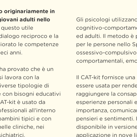
to originariamente in
ovani adulti nello
Gli psicologi utilizzano 
 questo utile
cognitivo-comportame
dialogo reciproco e la
ed adulti. Il metodo è
iorato le competenze
per le persone nello S
ieci anni.
ossessivo-compulsivo,
comportamentali, emoti
 ha provato che è un
i lavora con la
Il CAT-kit fornisce una
iverse tipologie di
essere usata per render
e con bisogni educativi
raggiungere la consa
CAT-kit è usato da
esperienze personali e
fessionali all'interno
importanza, comunica
bambini tipici e con
pensieri e sentimenti. 
elle cliniche, nei
disponibile in versio
ichiatrici.
applicazione in nove li