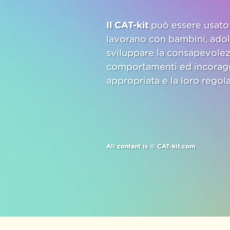
Il CAT-kit
può essere usato 
lavorano con bambini, adole
sviluppare la consapevolezz
comportamenti ed incoragg
appropriata e la loro regol
All content is © CAT-kit.com