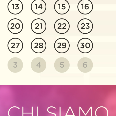
13
14
15
16
20
21
22
23
27
28
29
30
3
4
5
6
CHI SIAMO