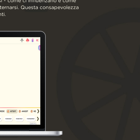
essi - come ci influenzano e come
ternarsi. Questa consapevolezza
ti.