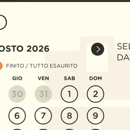
O
SE
OSTO
2026
DA
FINITO / TUTTO ESAURITO
GIO
VEN
SAB
DOM
30
31
1
2
6
7
8
9