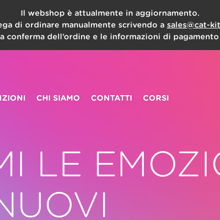
Il webshop è attualmente in aggiornamento.
rega di ordinare manualmente scrivendo a
sales@cat-ki
la conferma dell’ordine e le informazioni di pagamento 
ZIONI
CHI SIAMO
CONTATTI
CORSI
MI LE EMOZI
NUOVI