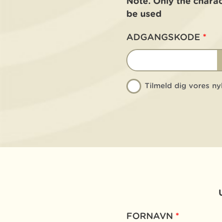
Note. Only the chara
be used
ADGANGSKODE
*
Tilmeld dig vores n
FORNAVN
*