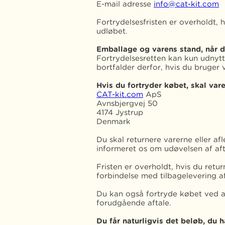
E-mail adresse
info@cat-kit.com
Fortrydelsesfristen er overholdt, 
udløbet.
Emballage og varens stand, når d
Fortrydelsesretten kan kun udnytt
bortfalder derfor, hvis du bruger
Hvis du fortryder købet, skal vare
CAT-kit.com
ApS
Avnsbjergvej 50
4174 Jystrup
Denmark
Du skal returnere varerne eller af
informeret os om udøvelsen af afta
Fristen er overholdt, hvis du retu
forbindelse med tilbagelevering a
Du kan også fortryde købet ved a
forudgående aftale.
Du får naturligvis det beløb, du ha