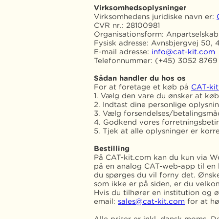
Virksomhedsoplysninger
Virksomhedens juridiske navn er:
CVR nr.: 28100981
Organisationsform: Anpartselska
Fysisk adresse: Avnsbjergvej 50,
E-mail adresse:
info@cat-kit.com
Telefonnummer: (+45) 3052 8769
Sådan handler du hos os
For at foretage et køb på
CAT-ki
1. Vælg den vare du ønsker at købe
2. Indtast dine personlige oplysni
3. Vælg forsendelses/betalingsmå
4. Godkend vores forretningsbeti
5. Tjek at alle oplysninger er ko
Bestilling
På CAT-kit.com kan du kun via Web
på en analog CAT-web-app til en
du spørges du vil forny det. Ønske
som ikke er på siden, er du velko
Hvis du tilhører en institution og
email:
sales@cat-kit.com
for at h