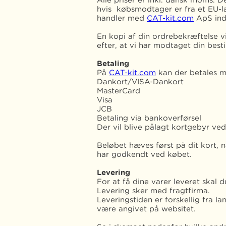
Alle priser er inkl. dansk moms.
hvis købsmodtager er fra et EU-la
handler med
CAT-kit.com
ApS indg
En kopi af din ordrebekræftelse vi
efter, at vi har modtaget din bestil
Betaling
På
CAT-kit.com
kan der betales m
Dankort/VISA-Dankort
MasterCard
Visa
JCB
Betaling via bankoverførsel
Der vil blive pålagt kortgebyr v
Beløbet hæves først på dit kort, 
har godkendt ved købet.
Levering
For at få dine varer leveret skal
Levering sker med fragtfirma.
Leveringstiden er forskellig fra l
være angivet på websitet.