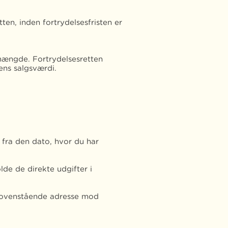
ten, inden fortrydelsesfristen er
 mængde. Fortrydelsesretten
ens salgsværdi.
 fra den dato, hvor du har
lde de direkte udgifter i
å ovenstående adresse mod