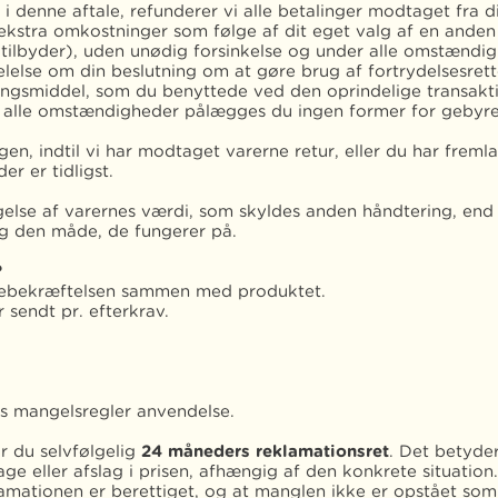
 i denne aftale, refunderer vi alle betalinger modtaget fra d
kstra omkostninger som følge af dit eget valg af en anden 
 tilbyder), uden unødig forsinkelse og under alle omstændi
lelse om din beslutning om at gøre brug af fortrydelsesret
ngsmiddel, som du benyttede ved den oprindelige transakt
r alle omstændigheder pålægges du ingen former for gebyre
gen, indtil vi har modtaget varerne retur, eller du har frem
er er tidligst.
gelse af varernes værdi, som skyldes anden håndtering, end
og den måde, de fungerer på.
?
rebekræftelsen sammen med produktet.
sendt pr. efterkrav.
s mangelsregler anvendelse.
r du selvfølgelig
24 måneders reklamationsret
. Det betyder
ge eller afslag i prisen, afhængig af den konkrete situation.
klamationen er berettiget, og at manglen ikke er opstået som 