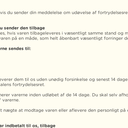
hvis du sender din meddelelse om udøvelse af fortrydelsesret
u sender den tilbage
es, hvis varen tilbageleveres i væsentligt samme stand og
 varen på en måde, som helt åbenbart væsentligt forringer d
rne sendes til:
leverer dem til os uden unødig forsinkelse og senest 14 dage
lens fortrydelsesret.
rnerer varerne inden udløbet af de 14 dage. Du skal selv afho
f varerne.
t nægte at modtage varen eller aflevere den personligt p
r indbetalt til os, tilbage