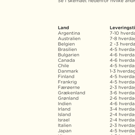
Se i skemaet nedenfor hvilke andre
Land
Leveringst
Argentina
7-10 hverd
Australien
7-8 hverda
Belgien
2 -3 hverd
Brasilien
4-5 hverda
Bulgarien
4-6 hverd
Canada
4-6 hverda
Chile
4-5 hverda
Danmark
1-3 hverda
Finland
4-5 hverd
Frankrig
4-5 hverd
Færøerne
2-3 hverda
Grækenland
3-6 hverd
Grønland
2-6 hverd
Indien
4-6 hverda
Irland
3-4 hverd
Island
2-4 hverda
Israel
2-4 hverda
Italien
2-3 hverda
Japan
4-5 hverda