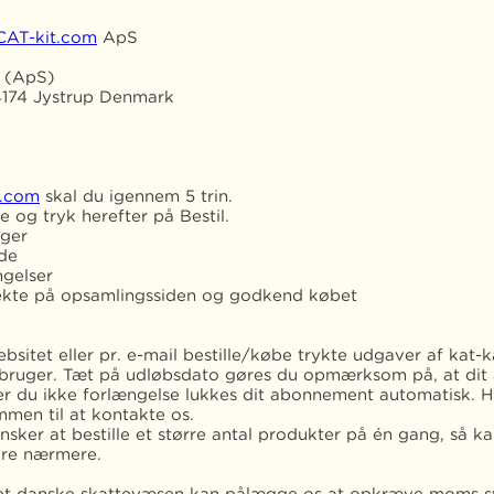
CAT-kit.com
ApS
b (ApS)
 4174 Jystrup Denmark
t.com
skal du igennem 5 trin.
 og tryk herefter på Bestil.
nger
de
ngelser
rrekte på opsamlingssiden og godkend købet
sitet eller pr. e-mail bestille/købe trykte udgaver af kat-
 bruger. Tæt på udløbsdato gøres du opmærksom på, at dit
r du ikke forlængelse lukkes dit abonnement automatisk. Hvi
mmen til at kontakte os.
 ønsker at bestille et større antal produkter på én gang, så 
øre nærmere.