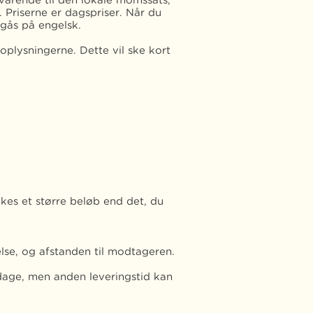
arende til den lokale momssats,
Priserne er dagspriser. Når du
gås på engelsk.
toplysningerne. Dette vil ske kort
kes et større beløb end det, du
else, og afstanden til modtageren.
erdage, men anden leveringstid kan