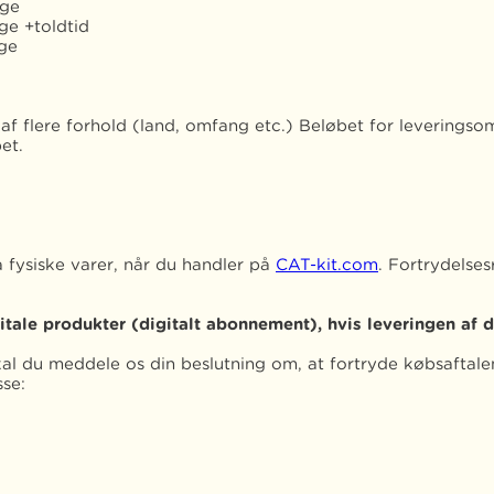
age
ge +toldtid
ge
f flere forhold (land, omfang etc.) Beløbet for leveringso
købet.
å fysiske varer, når du handler på
CAT-kit.com
. Fortrydelses
itale produkter (digitalt abonnement), hvis leveringen af 
al du meddele os din beslutning om, at fortryde købsaftalen 
sse: