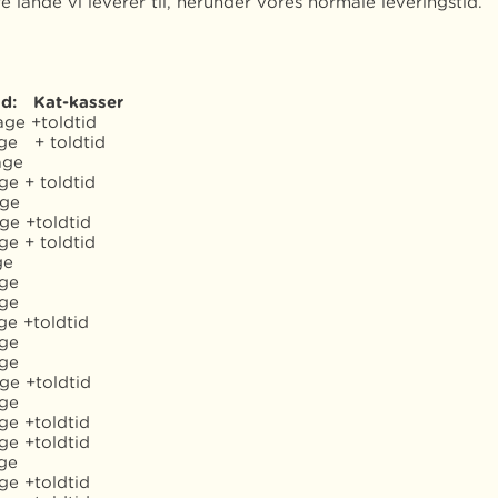
 lande vi leverer til, herunder vores normale leveringstid.
id: Kat-kasser
age +toldtid
ge + toldtid
age
ge + toldtid
age
ge +toldtid
ge + toldtid
ge
age
age
ge +toldtid
age
age
ge +toldtid
age
ge +toldtid
ge +toldtid
ge
ge +toldtid