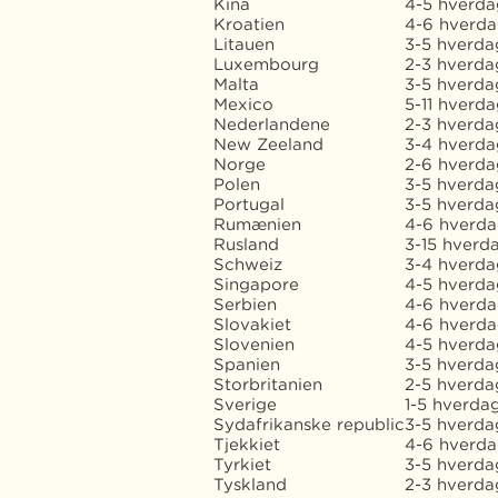
Kina
4-5 hverda
Kroatien
4-6 hverd
Litauen
3-5 hverda
Luxembourg
2-3 hverda
Malta
3-5 hverda
Mexico
5-11 hverda
Nederlandene
2-3 hverda
New Zeeland
3-4 hverda
Norge
2-6 hverd
Polen
3-5 hverda
Portugal
3-5 hverda
Rumænien
4-6 hverd
Rusland
3-15 hverd
Schweiz
3-4 hverda
Singapore
4-5 hverda
Serbien
4-6 hverda
Slovakiet
4-6 hverd
Slovenien
4-5 hverd
Spanien
3-5 hverda
Storbritanien
2-5 hverda
Sverige
1-5 hverda
Sydafrikanske republic
3-5 hverda
Tjekkiet
4-6 hverd
Tyrkiet
3-5 hverda
Tyskland
2-3 hverda