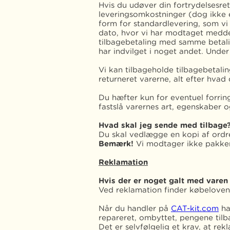
Hvis du udøver din fortrydelsesret
leveringsomkostninger (dog ikke e
form for standardlevering, som vi
dato, hvor vi har modtaget medde
tilbagebetaling med samme betali
har indvilget i noget andet. Unde
Vi kan tilbageholde tilbagebetalin
returneret varerne, alt efter hvad d
Du hæfter kun for eventuel forrin
fastslå varernes art, egenskaber 
Hvad skal jeg sende med tilbage
Du skal vedlægge en kopi af ord
Bemærk!
Vi modtager ikke pakker 
Reklamation
Hvis der er noget galt med varen
Ved reklamation finder købeloven
Når du handler på
CAT-kit.com
ha
repareret, ombyttet, pengene tilba
Det er selvfølgelig et krav, at re