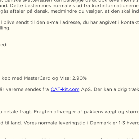
 Det danske skattevæsen kan pålægge os at opkræve moms sv
nd. Dette bestemmes normalvis ud fra kortinformationerne. 
ås aftaler på dansk, medmindre du vælger, at den skal ind
l blive sendt til den e-mail adresse, du har angivet i kontak
ling.
ed:
ed køb med MasterCard og Visa: 2.90%
når varerne sendes fra
CAT-kit.com
ApS. Der kan aldrig træk
 du betale fragt. Fragten afhænger af pakkens vægt og størr
and til land. Vores normale leveringstid i Danmark er 1-3 hv