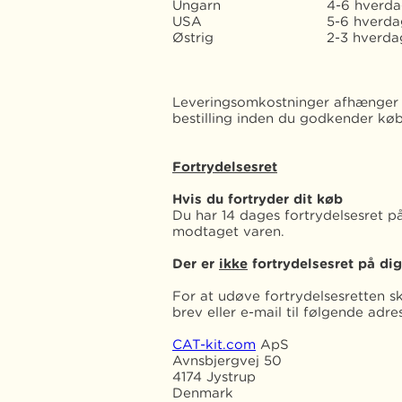
Ungarn
4-6 hverd
USA
5-6 hverda
Østrig
2-3 hverda
Leveringsomkostninger afhænger a
bestilling inden du godkender 
Fortrydelsesret
Hvis du fortryder dit køb
Du har 14 dages fortrydelsesret p
modtaget varen.
Der er
ikke
fortrydelsesret på dig
For at udøve fortrydelsesretten sk
brev eller e-mail til følgende adre
CAT-kit.com
ApS
Avnsbjergvej 50
4174 Jystrup
Denmark