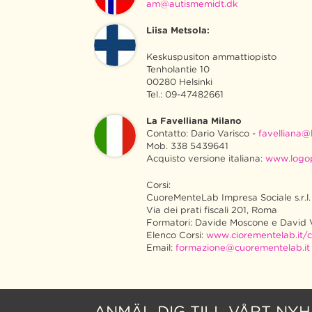
am@autismemidt.dk
Liisa Metsola:
Keskuspusiton ammattiopisto
Tenholantie 10
00280 Helsinki
Tel.: 09-47482661
La Favelliana Milano
Contatto: Dario Varisco -
favelliana@l
Mob. 338 5439641
Acquisto versione italiana:
www.logo
Corsi:
CuoreMenteLab Impresa Sociale s.r.l.
Via dei prati fiscali 201, Roma
Formatori: Davide Moscone e David 
Elenco Corsi:
www.ciorementelab.it/c
Email:
formazione@cuorementelab.it
ANMÄL DIG TILL VÅRT NY