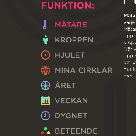
FUNKTION:
Mäta
varje
MÄTARE
Mätar
upple
KROPPEN
kropp
När v
HJULET
upppl
att k
MINA CIRKLAR
hur k
mot a
ÅRET
VECKAN
DYGNET
BETEENDE