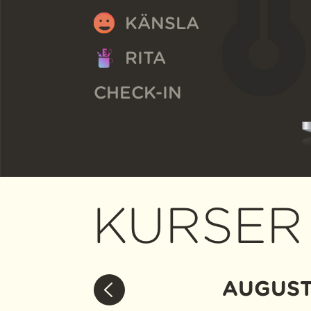
KÄNSLA
RITA
CHECK-IN
KURSER
AUGUST