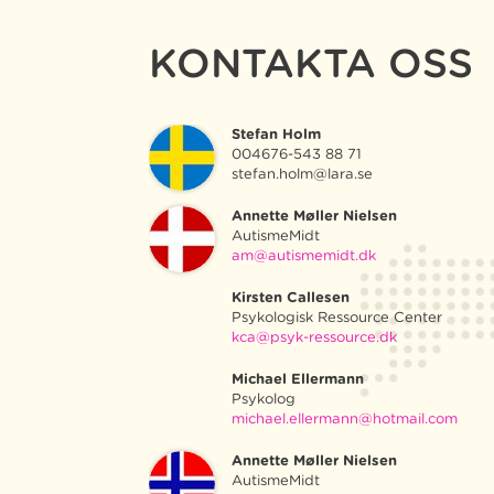
KONTAKTA OSS
Stefan Holm
004676-543 88 71
stefan.holm@lara.se
Annette Møller Nielsen
AutismeMidt
am@autismemidt.dk
Kirsten Callesen
Psykologisk Ressource Center
kca@psyk-ressource.dk
Michael Ellermann
Psykolog
michael.ellermann@hotmail.com
Annette Møller Nielsen
AutismeMidt