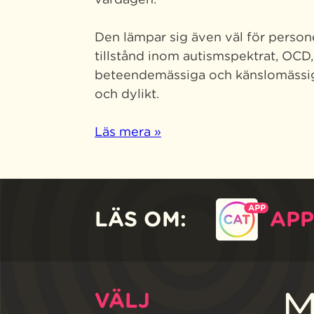
Den lämpar sig även väl för perso
tillstånd inom autismspektrat, OCD
beteendemässiga och känslomässig
och dylikt.
Läs mera »
LÄS OM:
APP
M
VÄLJ