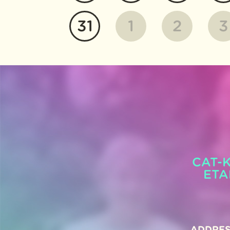
31
1
2
3
CAT-K
ETA
ADDRES