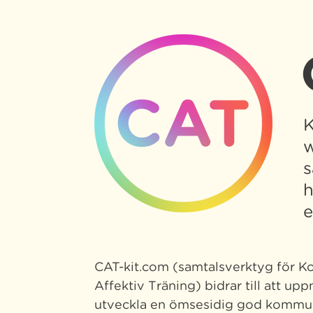
K
w
s
h
e
CAT-kit.com (samtalsverktyg för Ko
Affektiv Träning) bidrar till att upp
utveckla en ömsesidig god kommun