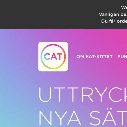
We
Vänligen be
Du får orde
OM KAT-KITTET
FUN
UTTRYC
NYA SÄ