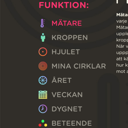
FUNKTION:
Mäta
varje
MÄTARE
Mätar
upple
KROPPEN
kropp
När v
HJULET
upppl
att k
MINA CIRKLAR
hur k
mot a
ÅRET
VECKAN
DYGNET
BETEENDE