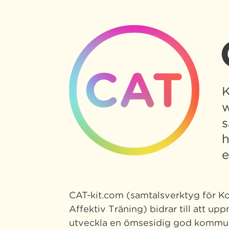
K
w
s
h
e
CAT-kit.com (samtalsverktyg för Ko
Affektiv Träning) bidrar till att upp
utveckla en ömsesidig god kommun