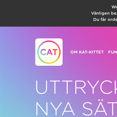
We
Vänligen be
Du får orde
OM KAT-KITTET
FUN
UTTRYC
NYA SÄ