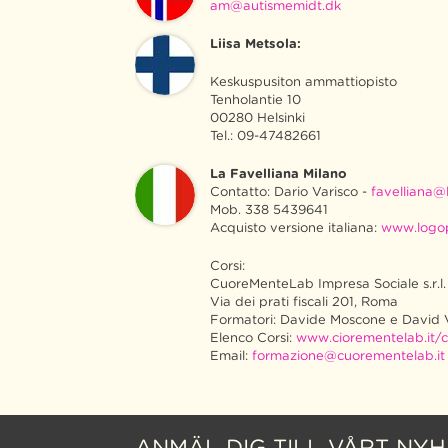
am@autismemidt.dk
Liisa Metsola:
Keskuspusiton ammattiopisto
Tenholantie 10
00280 Helsinki
Tel.: 09-47482661
La Favelliana Milano
Contatto: Dario Varisco -
favelliana@l
Mob. 338 5439641
Acquisto versione italiana:
www.logo
Corsi:
CuoreMenteLab Impresa Sociale s.r.l.
Via dei prati fiscali 201, Roma
Formatori: Davide Moscone e David 
Elenco Corsi:
www.ciorementelab.it/c
Email:
formazione@cuorementelab.it
ANMÄL DIG TILL VÅRT NY