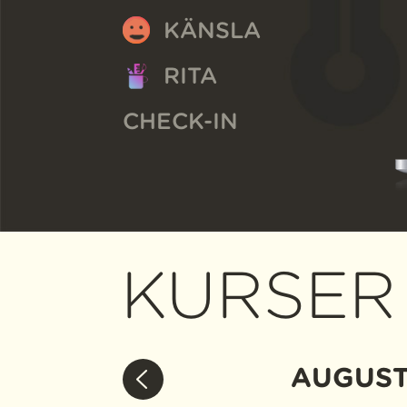
KÄNSLA
RITA
CHECK-IN
KURSER
AUGUST