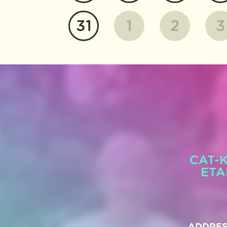
31
1
2
3
CAT-K
ETA
ADDRES