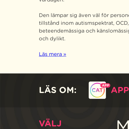
Den lämpar sig även väl för perso
tillstånd inom autismspektrat, OCD
beteendemässiga och känslomässig
och dylikt.
Läs mera »
LÄS OM:
APP
M
VÄLJ