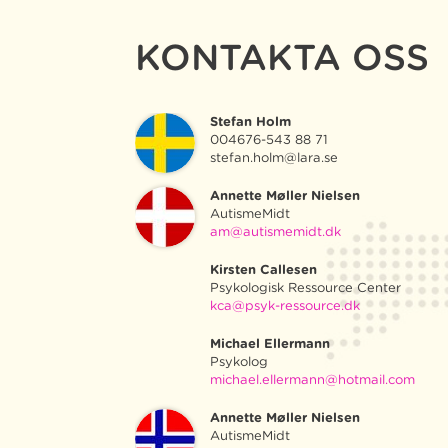
KONTAKTA OSS
Stefan Holm
004676-543 88 71
stefan.holm@lara.se
Annette Møller Nielsen
AutismeMidt
am@autismemidt.dk
Kirsten Callesen
Psykologisk Ressource Center
kca@psyk-ressource.dk
Michael Ellermann
Psykolog
michael.ellermann@hotmail.com
Annette Møller Nielsen
AutismeMidt