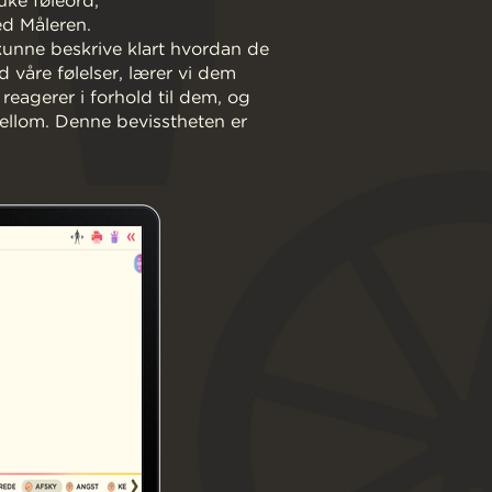
uke føleord,
ed Måleren.
å kunne beskrive klart hvordan de
 våre følelser, lærer vi dem
reagerer i forhold til dem, og
 mellom. Denne bevisstheten er