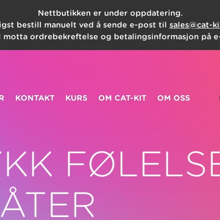
Nettbutikken er under oppdatering.
igst bestill manuelt ved å sende e-post til
sales@cat-k
l motta ordrebekreftelse og betalingsinformasjon på e
R
KONTAKT
KURS
OM CAT-KIT
OM OSS
KK FØLELS
MÅTER