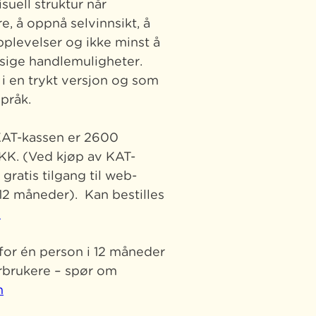
suell struktur når
, å oppnå selvinnsikt, å
pplevelser og ikke minst å
sige handlemuligheter.
g i en trykt versjon og som
språk.
 KAT-kassen er 2600
DKK. (Ved kjøp av KAT-
gratis tilgang til web-
12 måneder). Kan bestilles
m
for én person i 12 måneder
erbrukere – spør om
m