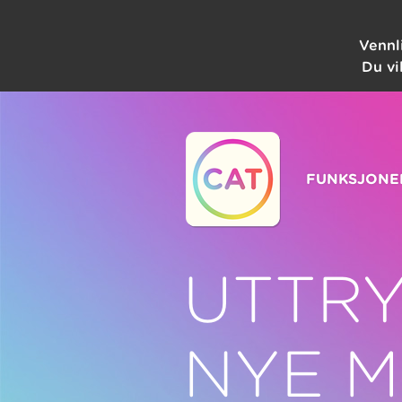
Vennl
Du vi
FUNKSJONE
UTTRY
NYE 