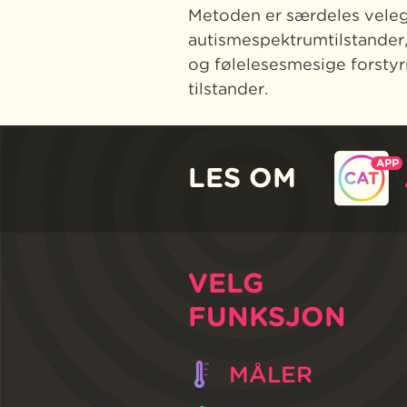
Metoden er særdeles veleg
autismespektrumtilstander
og følelesesmesige forstyr
tilstander.
LES OM
VELG
FUNKSJON
MÅLER