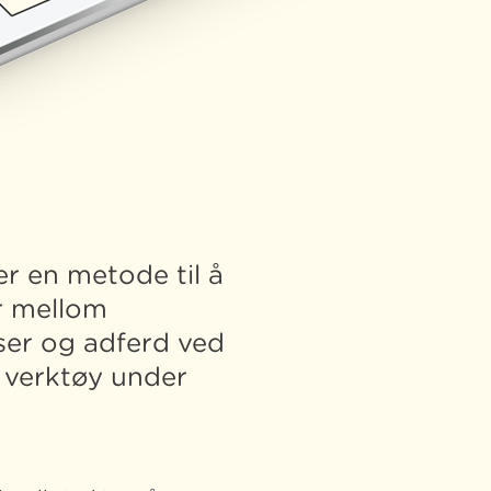
er en metode til å
er mellom
ser og adferd ved
e verktøy under