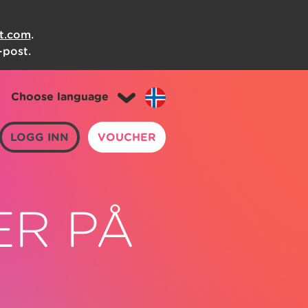
it.com
.
-post.
Choose language
LOGG INN
VOUCHER
ER PÅ