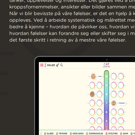
tanker, opplevelser og interesser. Det gjøres ved å br
kroppsfornemmelser, ansikter eller bilder sammen m
Når vi blir bevisste på våre følelser, er det en hjelp 
oppleves. Ved å arbeide systematisk og målrettet med
bedre å kjenne – hvordan de påvirker oss, hvordan vi 
hvordan følelser kan forandre seg eller skifter seg i
det første skritt i retning av å mestre våre følelser.