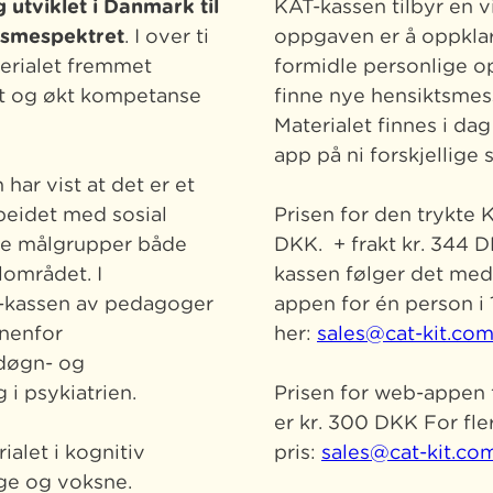
 utviklet i Danmark til
KAT-kassen tilbyr en vi
ismespektret
. I over ti
oppgaven er å oppklare
terialet fremmet
formidle personlige o
ikt og økt kompetanse
finne nye hensiktsmes
Materialet finnes i da
app på ni forskjellige 
ar vist at det er et
rbeidet med sosial
Prisen for den trykte
ke målgrupper både
DKK. + frakt kr. 344 
lområdet. I
kassen følger det med 
-kassen av pedagoger
appen for én person i 
nnenfor
her:
sales@cat-kit.co
 døgn- og
 i psykiatrien.
Prisen for web-appen 
er kr. 300 DKK For fl
alet i kognitiv
pris:
sales@cat-kit.co
ge og voksne.