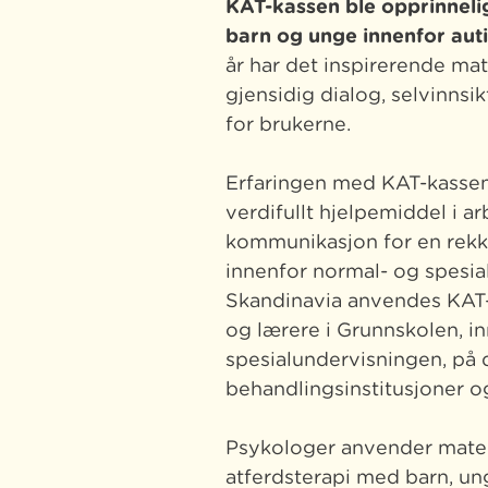
KAT-kassen ble opprinnelig
barn og unge innenfor aut
år har det inspirerende ma
gjensidig dialog, selvinns
for brukerne.
Erfaringen med KAT-kassen h
verdifullt hjelpemiddel i a
kommunikasjon for en rek
innenfor normal- og spesia
Skandinavia anvendes KAT
og lærere i Grunnskolen, i
spesialundervisningen, på
behandlingsinstitusjoner og
Psykologer anvender materi
atferdsterapi med barn, un