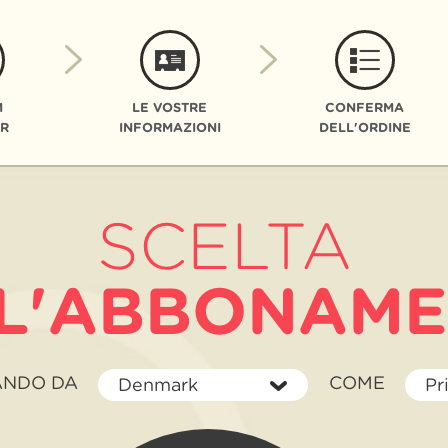
M
LE VOSTRE
CONFERMA
R
INFORMAZIONI
DELL'ORDINE
SCELTA
L'ABBONAM
STO
COM
ANDO DA
COME
Denmark
Pr
ACQUISTANDO
DA