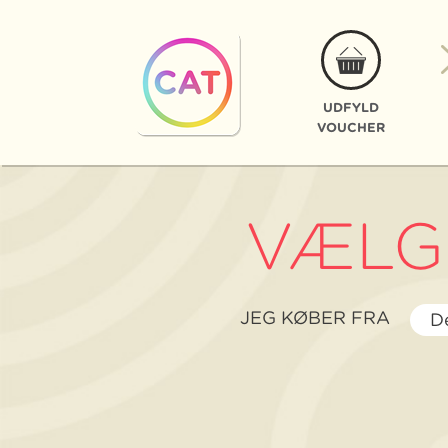
UDFYLD
VOUCHER
VÆL
JEG
JEG KØBER FRA
D
KØ
FR