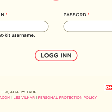
MN
*
PASSORD
*
at-kit username.
J 50, 4174 JYSTRUP
T.COM
|
LES VILKÅR
|
PERSONAL PROTECTION POLICY