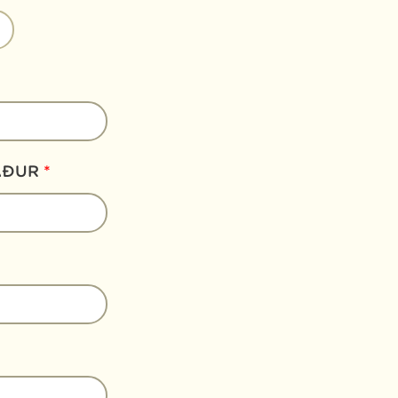
AÐUR
*