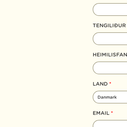
TENGILIÐU
HEIMILISFA
LAND
*
EMAIL
*