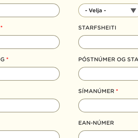
GERÐ
- Velja -
NOTANDA
*
R
*
STARFSHEITI
NG
*
PÓSTNÚMER OG ST
SÍMANÚMER
*
EAN-NÚMER